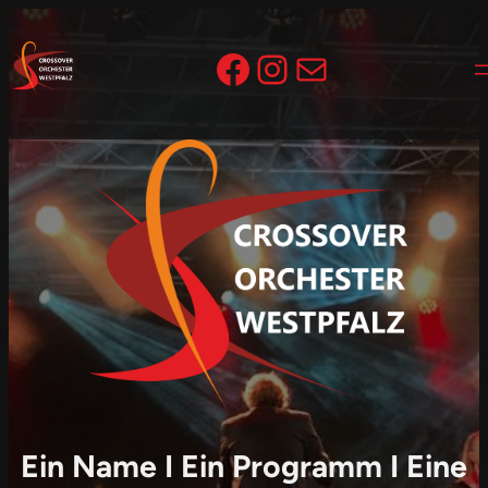
Zum
Inhalt
Facebook
Instagram
E-Mail
springen
Ein Name I Ein Programm I Eine