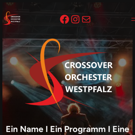
Zum
Inhalt
Facebook
Instagram
E-Mail
springen
Ein Name I Ein Programm I Eine