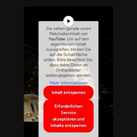
Sie sehen gerade einen
Platzhalterinhalt von
YouTube
. Um auf den
eigentlichen Inhalt
zuzugreifen, klicken Sie
auf die Schaltfläche
unten. Bitte beachten Sie,
dass dabei Daten an
Drittanbieter
weitergegeben werden.
Mehr Informationen
Inhalt entsperren
Erforderlichen
Service
akzeptieren und
Inhalte entsperren