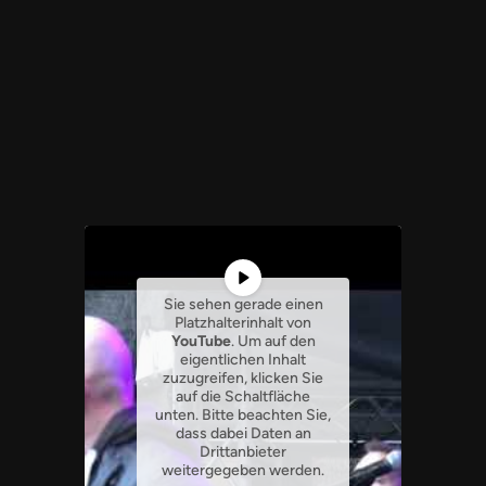
Sie sehen gerade einen
Platzhalterinhalt von
YouTube
. Um auf den
eigentlichen Inhalt
zuzugreifen, klicken Sie
auf die Schaltfläche
unten. Bitte beachten Sie,
dass dabei Daten an
Drittanbieter
weitergegeben werden.